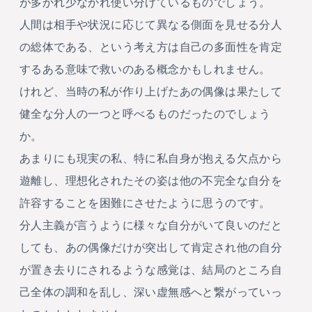
が多かれ少なかれ使い分けているものでしょう。
人間は相手や状況に応じて異なる側面を見せる分人
の総体である、という考え方は自己の多面性を肯定
するある意味で救いのある概念かもしれません。
けれど、当時の私が作り上げたあの偶像は果たして
健全な分人の一つと呼べるものだったのでしょう
か。
あまりにも現実の私、特に私自身が抱える欠点から
遊離し、理想化されたその姿は他の不完全な自分を
許容することを困難にさせたように思うのです。
分人主義が言うように様々な自分がいて良いのだと
しても、あの偶像だけが突出して肯定され他の自分
が置き去りにされるような感覚は、結局のところ自
己全体の調和を乱し、深い虚無感へと繋がっていっ