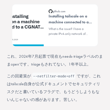
github.com
Installing tailscale on a
machine connected to a
CGNAT network can brick
What is the issue? I have a
it · Issue #12829 ·
private IPv4-only network of
machines/VMs/containers
tailscale/tailscale
using 100.100.0.0/20. Thinking
I'd try tailscale, I installed it and
immediately lost remote access to
これ、2024年7月起票で現在もneeds-triageラベルのま
the machine. ...
まopenです。triageもされてない。1年半以上。
--netfilter-mode=off
この回避策が
ですが、これ
はtailscale自身が公式ドキュメントでセキュリティリ
スクだと書いているフラグで、もうどうしようもな
いんじゃないの感があります。苦しい。