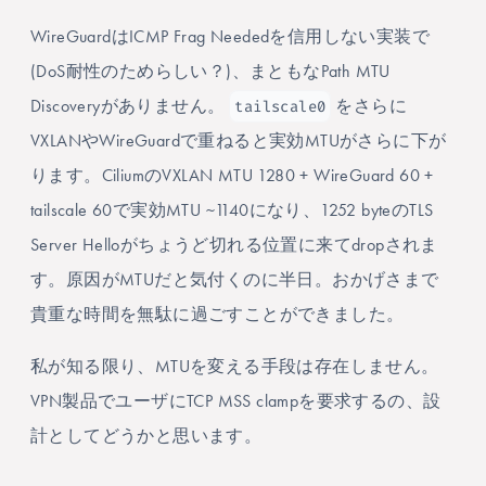
WireGuardはICMP Frag Neededを信用しない実装で
(DoS耐性のためらしい？)、まともなPath MTU
tailscale0
Discoveryがありません。
をさらに
VXLANやWireGuardで重ねると実効MTUがさらに下が
ります。CiliumのVXLAN MTU 1280 + WireGuard 60 +
tailscale 60で実効MTU ~1140になり、1252 byteのTLS
Server Helloがちょうど切れる位置に来てdropされま
す。原因がMTUだと気付くのに半日。おかげさまで
貴重な時間を無駄に過ごすことができました。
私が知る限り、MTUを変える手段は存在しません。
VPN製品でユーザにTCP MSS clampを要求するの、設
計としてどうかと思います。