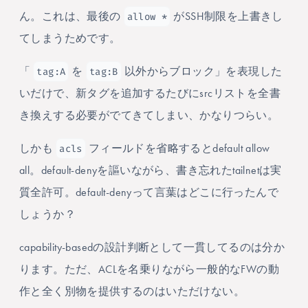
allow *
ん。これは、最後の
がSSH制限を上書きし
てしまうためです。
tag:A
tag:B
「
を
以外からブロック」を表現した
いだけで、新タグを追加するたびにsrcリストを全書
き換えする必要がでてきてしまい、かなりつらい。
acls
しかも
フィールドを省略するとdefault allow
all。default-denyを謳いながら、書き忘れたtailnetは実
質全許可。default-denyって言葉はどこに行ったんで
しょうか？
capability-basedの設計判断として一貫してるのは分か
ります。ただ、ACLを名乗りながら一般的なFWの動
作と全く別物を提供するのはいただけない。