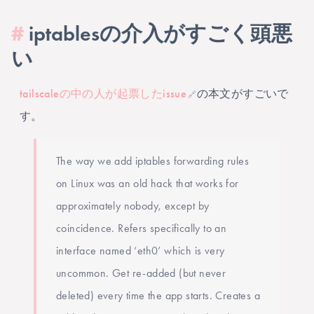
#
iptablesの介入がすごく頭悪
い
tailscaleの中の人が起票したissue
の本文がすごいで
🔗
す。
The way we add iptables forwarding rules
on Linux was an old hack that works for
approximately nobody, except by
coincidence. Refers specifically to an
interface named ‘eth0’ which is very
uncommon. Get re-added (but never
deleted) every time the app starts. Creates a