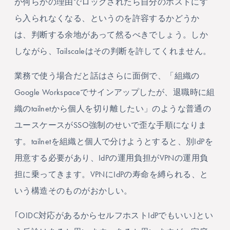
が何らかの理由でロックされたら自分のホストにす
ら入られなくなる、というのを許容するかどうか
は、判断する余地があって然るべきでしょう。しか
しながら、Tailscaleはその判断を許してくれません。
業務で使う場合だと話はさらに面倒で、「組織の
Google Workspaceでサインアップしたが、退職時に組
織のtailnetから個人を切り離したい」のような普通の
ユースケースがSSO強制のせいで歪な手順になりま
す。tailnetを組織と個人で分けようとすると、別IdPを
用意する必要があり、IdPの運用負担がVPNの運用負
担に乗ってきます。VPNにIdPの寿命を縛られる、と
いう構造そのものがおかしい。
｢OIDC対応があるからセルフホストIdPでもいい｣とい