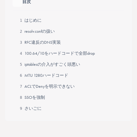
目次
目次の
はじめに
1
resolv.confの扱い
2
RFC違反のDNS実装
3
100.64/10をハードコードで全部drop
4
iptablesの介入がすごく頭悪い
5
MTU 1280ハードコード
6
ACLでDenyを明示できない
7
SSOを強制
8
さいごに
9