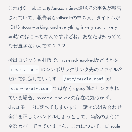
これはGitHub上にもAmazon Linux環境での事象が報告
されていて、報告者がtailscaleの中の人。タイトルが
｢DNS stops working, and everything is very sad｣。very
sadなのはこっちなんですけどね。あなたは知ってて
なぜ直さないんです？？？
検出ロジックも杜撰で、systemd-resolvedかどうかを
resolv.conf
のシンボリックリンク先のファイル名
/etc/resolv.conf
だけで判定しています。
が
stub-resolv.conf
ではなくlegacy側にリンクされ
ている場合、systemd-resolvedの存在に気づかず、
direct モードに落ちてしまいます。諸々の組み合わせ
全部を正しくハンドルしようとして、当然のように
全部カバーできていません。これについて、tailscale