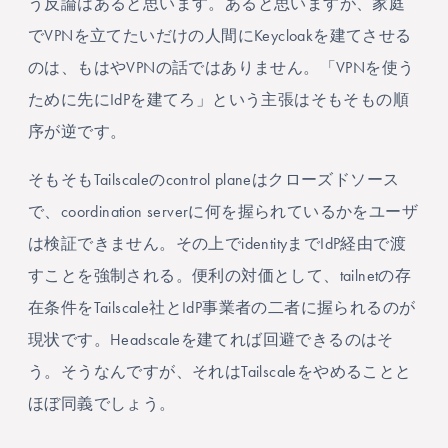
う反論はあると思います。あると思いますが、家庭
でVPNを立てたいだけの人間にKeycloakを建てさせる
のは、もはやVPNの話ではありません。「VPNを使う
ために先にIdPを建てろ」という主張はそもそもの順
序が逆です。
そもそもTailscaleのcontrol planeはクローズドソース
で、coordination serverに何を握られているかをユーザ
は検証できません。その上でidentityまでIdP経由で渡
すことを強制される。便利の対価として、tailnetの存
在条件をTailscale社とIdP事業者の二者に握られるのが
現状です。Headscaleを建てれば回避できるのはそ
う。そうなんですが、それはTailscaleをやめることと
ほぼ同義でしょう。