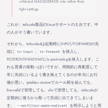
wildcard MASQUERADE rule rather than
tight settings.
これが、tailscale製品のLinuxサポートの土台です。中
の人がそう書いています。
それから、tailscaledは起動時にINPUT/FORWARDの先
ts-input
ts-forward
頭に
,
を挿入し、
POSTROUTINGのNATにts-postroutingを挿入します。こ
れも普通の挙動っぽいですが、周期的に再配置して
常に先頭にいるよう書き換えてくるのが本当にお行
儀が悪い。iptables-restoreでルール順を組んでも、
firewalldで管理しても、ufwで管理しても、tailscaleが
定期的に後ろから殴って先頭に出てきてしまいま
--netfilter-mode=nodivert
す。
を明示しようと周