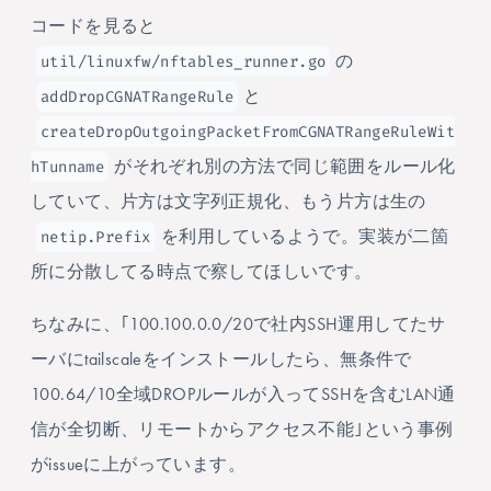
コードを見ると
util/linuxfw/nftables_runner.go
の
addDropCGNATRangeRule
と
createDropOutgoingPacketFromCGNATRangeRuleWit
hTunname
がそれぞれ別の方法で同じ範囲をルール化
していて、片方は文字列正規化、もう片方は生の
netip.Prefix
を利用しているようで。実装が二箇
所に分散してる時点で察してほしいです。
ちなみに、｢100.100.0.0/20で社内SSH運用してたサ
ーバにtailscaleをインストールしたら、無条件で
100.64/10全域DROPルールが入ってSSHを含むLAN通
信が全切断、リモートからアクセス不能｣という事例
がissueに上がっています。