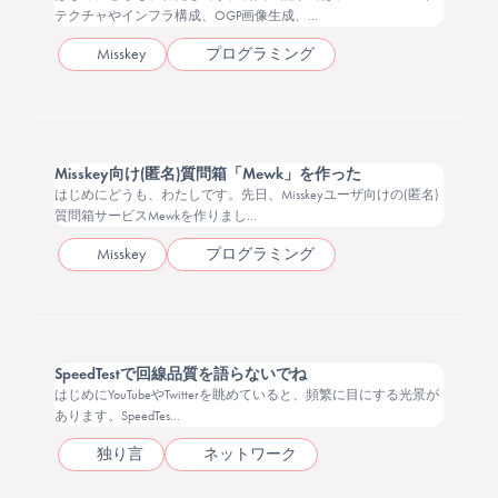
テクチャやインフラ構成、OGP画像生成、...
Misskey
プログラミング
2026.03.26
Misskey向け(匿名)質問箱「Mewk」を作った
はじめにどうも、わたしです。先日、Misskeyユーザ向けの(匿名)
質問箱サービスMewkを作りまし...
Misskey
プログラミング
2026.01.31
SpeedTestで回線品質を語らないでね
はじめにYouTubeやTwitterを眺めていると、頻繁に目にする光景が
あります。SpeedTes...
独り言
ネットワーク
2026.01.27