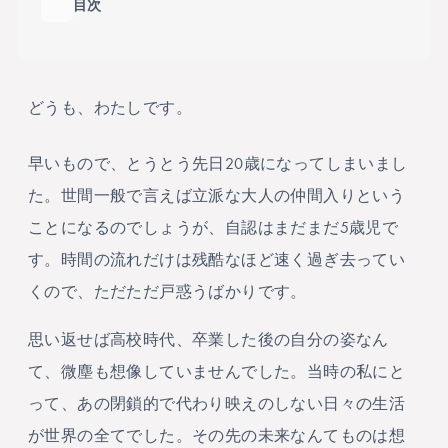
目次
目次の
どうも、わたしです。
早いもので、とうとう先日20歳になってしまいまし
た。世間一般で言えば立派な大人の仲間入りという
ことになるのでしょうが、自認はまだまだ5歳児で
す。時間の流れだけは残酷なほど速く過ぎ去ってい
くので、ただただ戸惑うばかりです。
思い返せば高校時代、卒業した後の自分の姿なん
て、微塵も想像していませんでした。当時の私にと
って、あの閉鎖的で代わり映えのしない日々の生活
が世界の全てでした。その先の未来なんてものは想