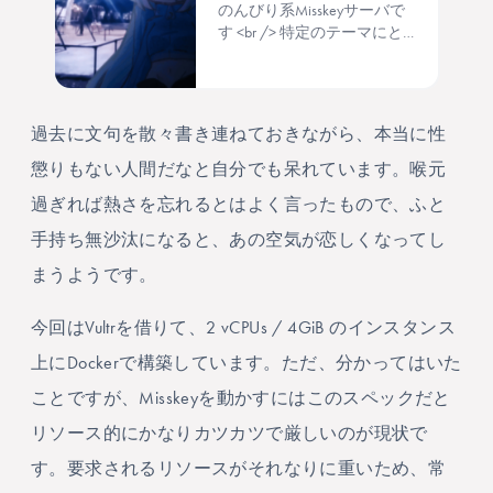
のんびり系Misskeyサーバで
す <br /> 特定のテーマにと
らわれず、日常のつぶやき
から趣味の話まで。 ゆるや
かな繋がりを大切にしてい
ます
過去に文句を散々書き連ねておきながら、本当に性
懲りもない人間だなと自分でも呆れています。喉元
過ぎれば熱さを忘れるとはよく言ったもので、ふと
手持ち無沙汰になると、あの空気が恋しくなってし
まうようです。
今回はVultrを借りて、2 vCPUs / 4GiB のインスタンス
上にDockerで構築しています。ただ、分かってはいた
ことですが、Misskeyを動かすにはこのスペックだと
リソース的にかなりカツカツで厳しいのが現状で
す。要求されるリソースがそれなりに重いため、常