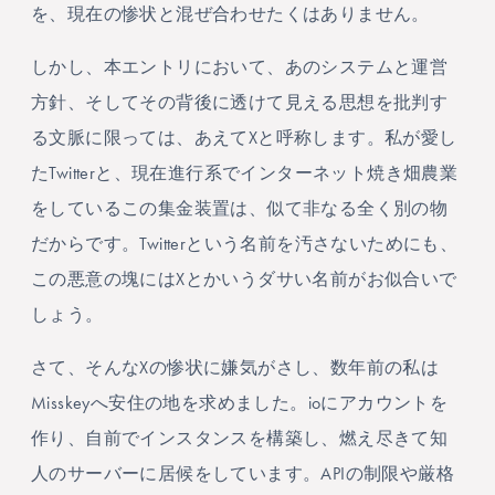
を、現在の惨状と混ぜ合わせたくはありません。
しかし、本エントリにおいて、あのシステムと運営
方針、そしてその背後に透けて見える思想を批判す
る文脈に限っては、あえてXと呼称します。私が愛し
たTwitterと、現在進行系でインターネット焼き畑農業
をしているこの集金装置は、似て非なる全く別の物
だからです。Twitterという名前を汚さないためにも、
この悪意の塊にはXとかいうダサい名前がお似合いで
しょう。
さて、そんなXの惨状に嫌気がさし、数年前の私は
Misskeyへ安住の地を求めました。ioにアカウントを
作り、自前でインスタンスを構築し、燃え尽きて知
人のサーバーに居候をしています。APIの制限や厳格