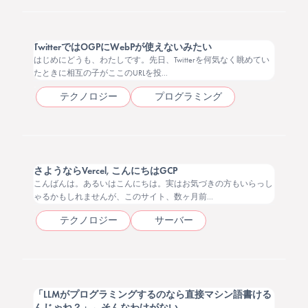
TwitterではOGPにWebPが使えないみたい
はじめにどうも、わたしです。先日、Twitterを何気なく眺めてい
たときに相互の子がここのURLを投...
テクノロジー
プログラミング
2026.01.13
さようならVercel, こんにちはGCP
こんばんは。あるいはこんにちは。実はお気づきの方もいらっし
ゃるかもしれませんが、このサイト、数ヶ月前...
テクノロジー
サーバー
2026.01.09
「LLMがプログラミングするのなら直接マシン語書ける
んじゃね？」←そんなわけがない