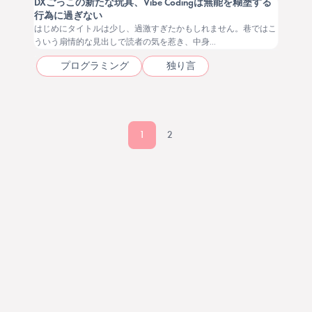
DXごっこの新たな玩具、Vibe Codingは無能を糊塗する
行為に過ぎない
はじめにタイトルは少し、過激すぎたかもしれません。巷ではこ
ういう扇情的な見出しで読者の気を惹き、中身...
プログラミング
独り言
1
2